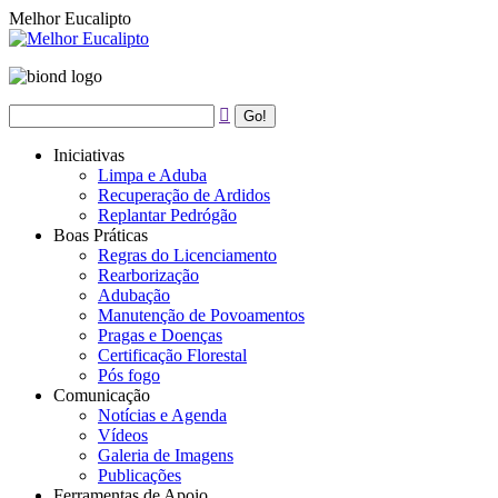
Melhor Eucalipto
Iniciativas
Limpa e Aduba
Recuperação de Ardidos
Replantar Pedrógão
Boas Práticas
Regras do Licenciamento
Rearborização
Adubação
Manutenção de Povoamentos
Pragas e Doenças
Certificação Florestal
Pós fogo
Comunicação
Notícias e Agenda
Vídeos
Galeria de Imagens
Publicações
Ferramentas de Apoio